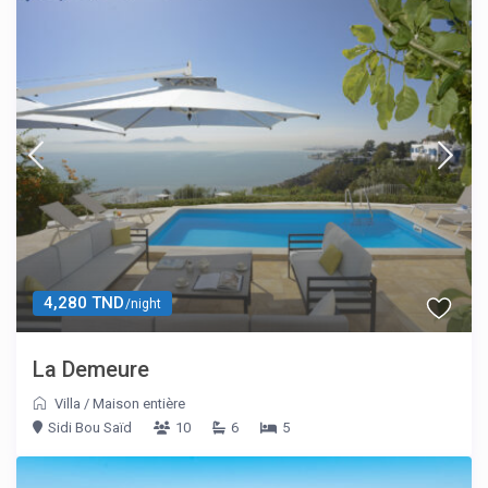
4,280 TND
/night
La Demeure
Villa
/
Maison entière
Sidi Bou Saïd
10
6
5