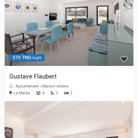
370 TND
/night
Gustave Flaubert
Appartement
/
Maison entière
La Marsa
4
2
2