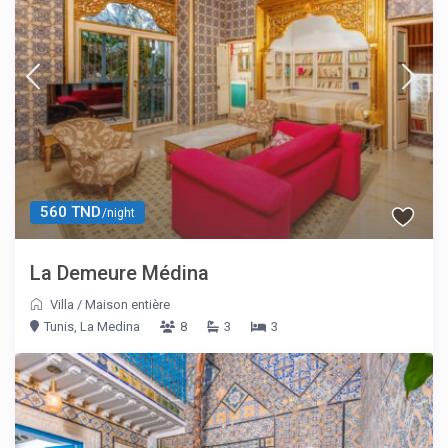
560 TND
/night
La Demeure Médina
Villa
/
Maison entière
Tunis, La Medina
8
3
3