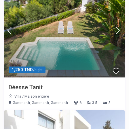
1,250 TND
/night
Déesse Tanit
Villa
/
Maison entière
Gammarth, Gammarth, Gammarth
6
3.5
3