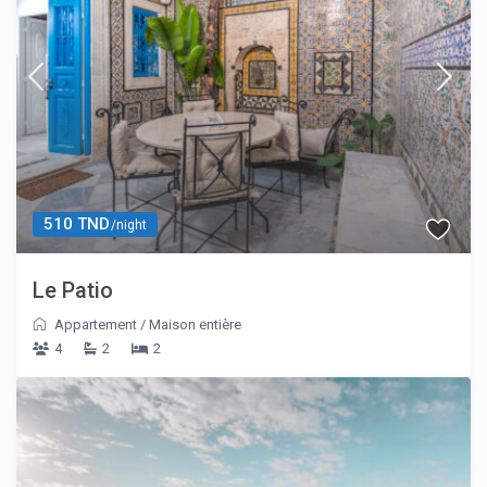
510 TND
/night
Le Patio
Appartement
/
Maison entière
4
2
2