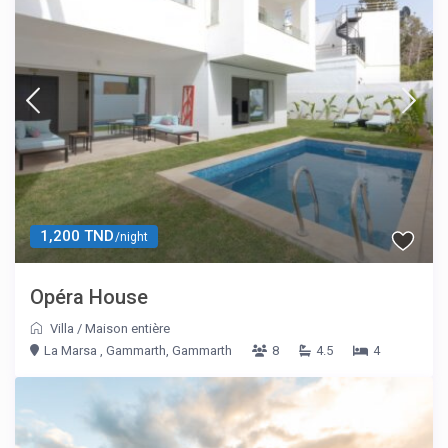
1,200 TND
/night
Opéra House
Villa
/
Maison entière
La Marsa , Gammarth, Gammarth
8
4.5
4