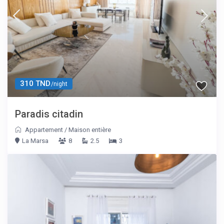
310 TND
/night
Paradis citadin
Appartement
/
Maison entière
La Marsa
8
2.5
3