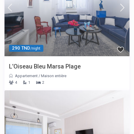
290 TND
/night
L’Oiseau Bleu Marsa Plage
Appartement
/
Maison entière
4
1
2