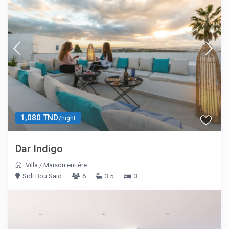
1,080 TND
/night
Dar Indigo
Villa
/
Maison entière
Sidi Bou Saïd
6
3.5
3