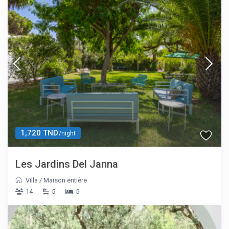
1,720 TND
/night
Les Jardins Del Janna
Villa
/
Maison entière
14
5
5