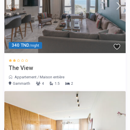
340 TND
/night
The View
Appartement
/
Maison entière
Gammarth
4
1.5
2