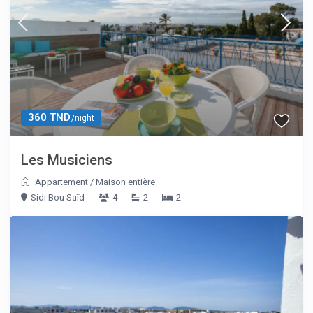
360 TND
/night
Les Musiciens
Appartement
/
Maison entière
Sidi Bou Saïd
4
2
2