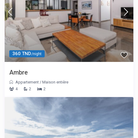
360 TND
/night
Ambre
Appartement
/
Maison entière
4
2
2