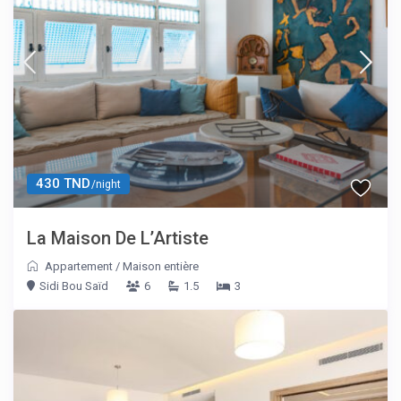
430 TND
/night
La Maison De L’Artiste
Appartement
/
Maison entière
Sidi Bou Saïd
6
1.5
3