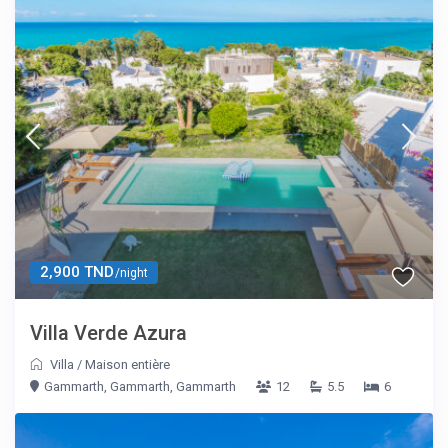
2,900 TND
/night
Villa Verde Azura
Villa
/
Maison entière
Gammarth, Gammarth, Gammarth
12
5.5
6