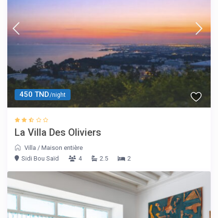
450 TND
/night
La Villa Des Oliviers
Villa
/
Maison entière
Sidi Bou Saïd
4
2.5
2