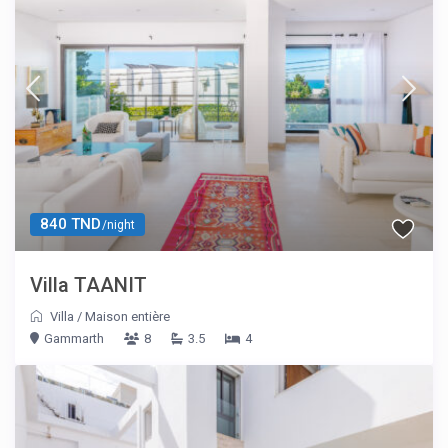
840 TND
/night
Villa TAANIT
Villa
/
Maison entière
Gammarth
8
3.5
4