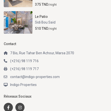
375 TND
/night
Le Patio
Sidi Bou Saïd
510 TND
/night
Contact
7 Bis, Rue Tahar Ben Achour, Marsa 2070
(+216) 98 119 716
(+216) 98 119 717
contact@indigo-properties.com
Indigo Properties
Réseaux Sociaux