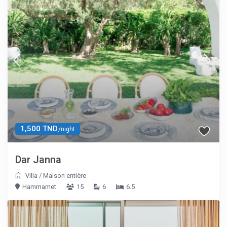
1,500 TND
/night
Dar Janna
Villa
/
Maison entière
Hammamet
15
6
6.5