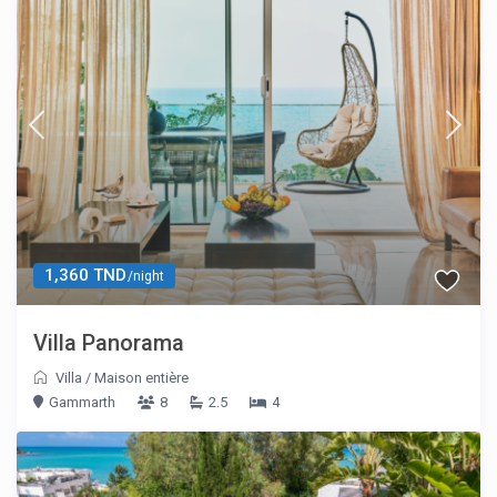
1,360 TND
/night
Villa Panorama
Villa
/
Maison entière
Gammarth
8
2.5
4