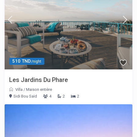
510 TND
/night
Les Jardins Du Phare
Villa
/
Maison entière
Sidi Bou Saïd
4
2
2