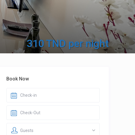
310 TND per night
Book Now
Guests