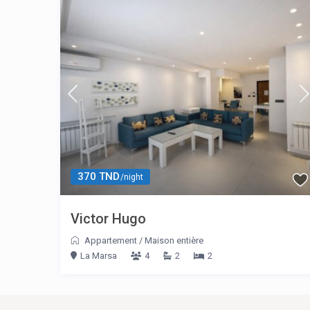
370 TND
/night
Victor Hugo
Appartement
/
Maison entière
La Marsa
4
2
2