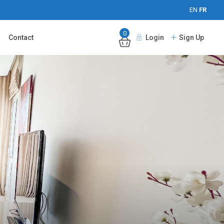
EN
FR
0
Contact
Login
Sign Up