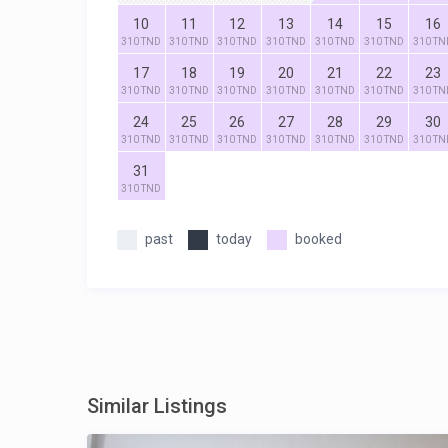
10
11
12
13
14
15
16
310 TND
310 TND
310 TND
310 TND
310 TND
310 TND
310 TN
17
18
19
20
21
22
23
310 TND
310 TND
310 TND
310 TND
310 TND
310 TND
310 TN
24
25
26
27
28
29
30
310 TND
310 TND
310 TND
310 TND
310 TND
310 TND
310 TN
31
310 TND
past
today
booked
Similar Listings