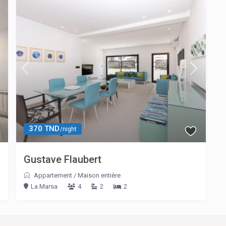
370 TND
/night
Gustave Flaubert
Appartement
/
Maison entière
La Marsa
4
2
2