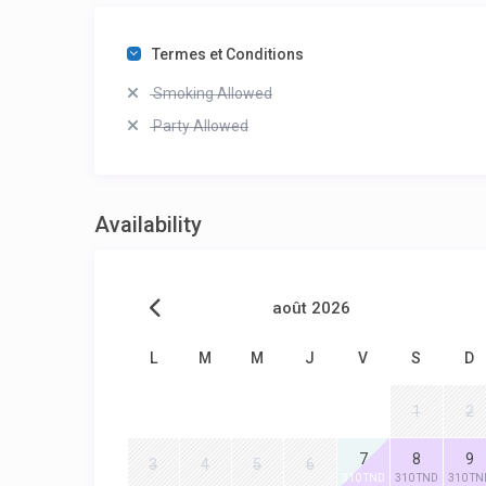
Termes et Conditions
Smoking Allowed
Party Allowed
Availability
août 2026
L
M
M
J
V
S
D
1
2
7
8
9
3
4
5
6
310 TND
310 TND
310 TN