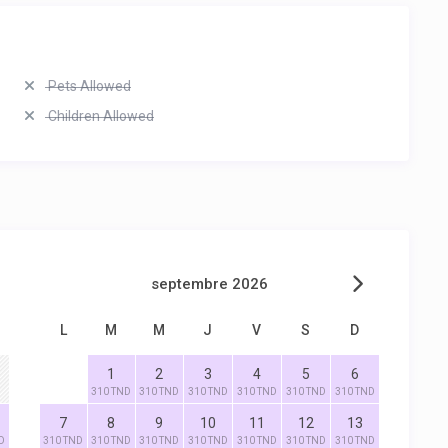
Pets Allowed
Children Allowed
septembre 2026
L
M
M
J
V
S
D
1
2
3
4
5
6
310 TND
310 TND
310 TND
310 TND
310 TND
310 TND
7
8
9
10
11
12
13
D
310 TND
310 TND
310 TND
310 TND
310 TND
310 TND
310 TND