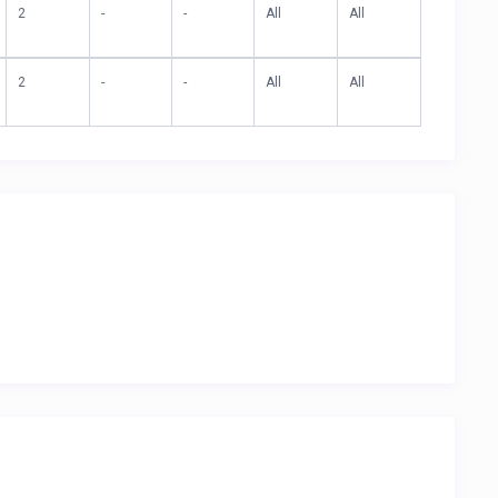
2
-
-
All
All
2
-
-
All
All