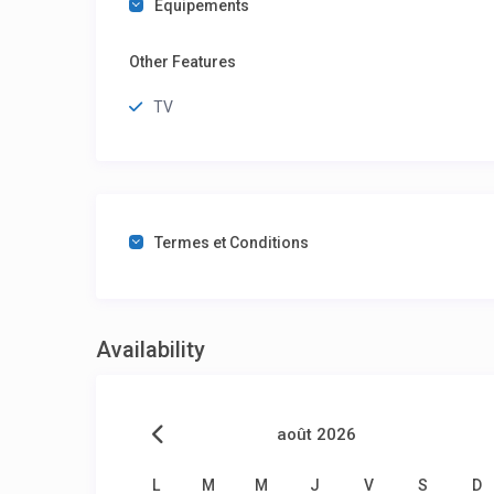
Équipements
Other Features
TV
Termes et Conditions
Availability
août 2026
L
M
M
J
V
S
D