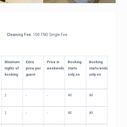
Cleaning Fee:
100 TND Single Fee
Minimum
Extra
Price in
Booking
Booking
nights of
price per
weekends
starts
starts/ends
booking
guest
only on
only on
2
-
-
All
All
2
-
-
All
All