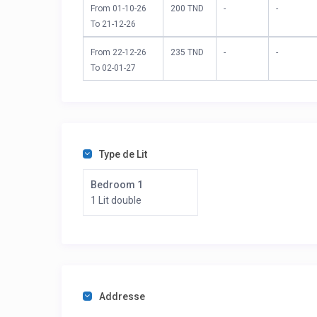
From 01-10-26
200 TND
-
-
To 21-12-26
From 22-12-26
235 TND
-
-
To 02-01-27
Type de Lit
Bedroom 1
1 Lit double
Addresse