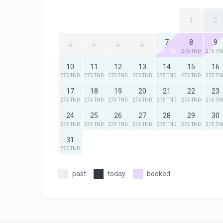
1
2
7
8
9
3
4
5
6
275 TND
275 TND
275 TN
10
11
12
13
14
15
16
275 TND
275 TND
275 TND
275 TND
275 TND
275 TND
275 TN
17
18
19
20
21
22
23
275 TND
275 TND
275 TND
275 TND
275 TND
275 TND
275 TN
24
25
26
27
28
29
30
275 TND
275 TND
275 TND
275 TND
275 TND
275 TND
275 TN
31
275 TND
past
today
booked