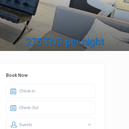
275 TND per night
Book Now
Guests