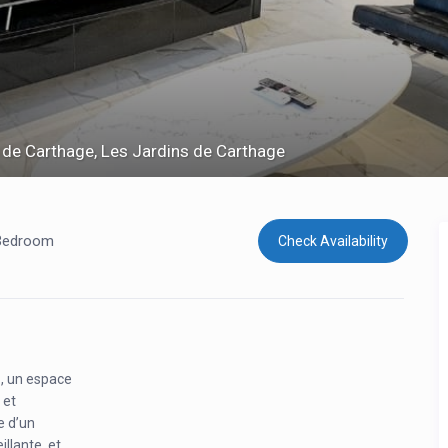
 de Carthage, Les Jardins de Carthage
Bedroom
Check Availability
, un espace
 et
e d’un
llante, et