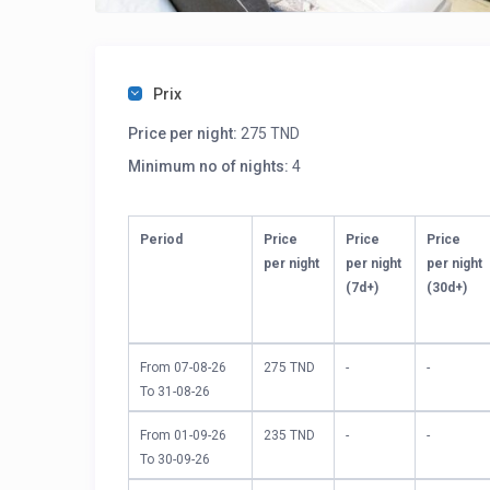
Prix
Price per night:
275 TND
Minimum no of nights:
4
Period
Price
Price
Price
per night
per night
per night
(7d+)
(30d+)
From 07-08-26
275 TND
-
-
To 31-08-26
From 01-09-26
235 TND
-
-
To 30-09-26