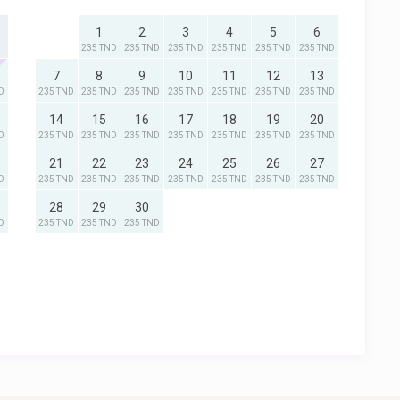
1
2
3
4
5
6
235 TND
235 TND
235 TND
235 TND
235 TND
235 TND
7
8
9
10
11
12
13
D
235 TND
235 TND
235 TND
235 TND
235 TND
235 TND
235 TND
14
15
16
17
18
19
20
D
235 TND
235 TND
235 TND
235 TND
235 TND
235 TND
235 TND
21
22
23
24
25
26
27
D
235 TND
235 TND
235 TND
235 TND
235 TND
235 TND
235 TND
28
29
30
D
235 TND
235 TND
235 TND