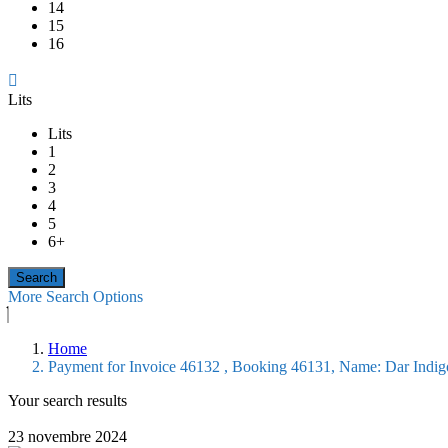
14
15
16
Lits
Lits
1
2
3
4
5
6+
More Search Options
Home
Payment for Invoice 46132 , Booking 46131, Name: Dar Indigo, 
Your search results
23 novembre 2024