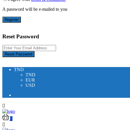
A password will be e-mailed to you
Register
Reset Password
Reset Password
TND
TND
EUR
USD
0