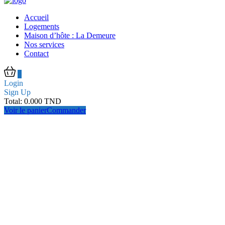
Accueil
Logements
Maison d’hôte : La Demeure
Nos services
Contact
0
Login
Sign Up
Total:
0.000
TND
Voir le panier
Commander