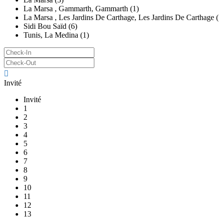
La Marsa , Gammarth, Gammarth (1)
La Marsa , Les Jardins De Carthage, Les Jardins De Carthage (
Sidi Bou Saïd (6)
Tunis, La Medina (1)
Invité
Invité
1
2
3
4
5
6
7
8
9
10
11
12
13