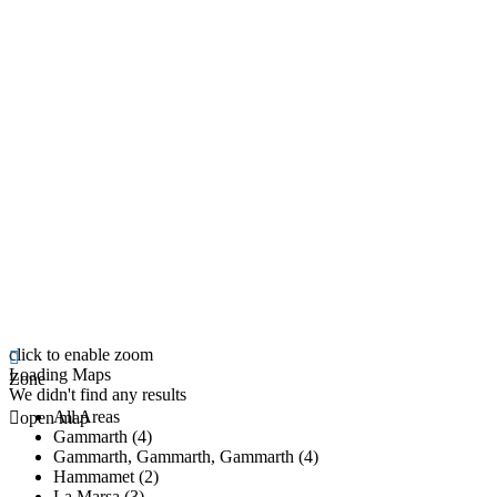
click to enable zoom
Loading Maps
Zone
We didn't find any results
All Areas
open map
Gammarth (4)
Gammarth, Gammarth, Gammarth (4)
Hammamet (2)
La Marsa (3)