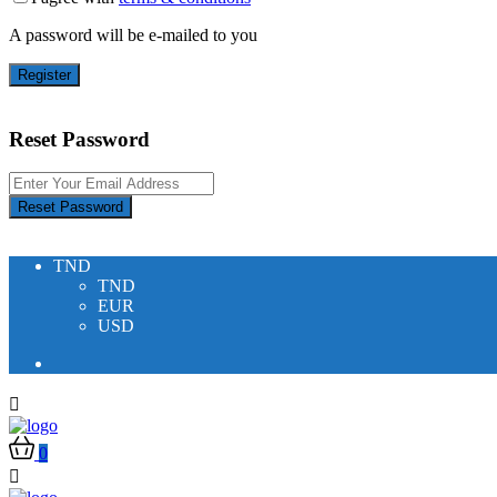
A password will be e-mailed to you
Register
Reset Password
Reset Password
TND
TND
EUR
USD
0