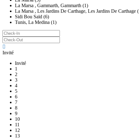
La Marsa , Gammarth, Gammarth (1)
La Marsa , Les Jardins De Carthage, Les Jardins De Carthage (
Sidi Bou Saïd (6)
Tunis, La Medina (1)
Invité
Invité
1
2
3
4
5
6
7
8
9
10
11
12
13