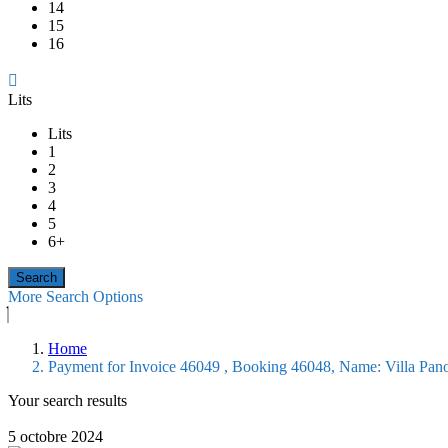
14
15
16
Lits
Lits
1
2
3
4
5
6+
More Search Options
Home
Payment for Invoice 46049 , Booking 46048, Name: Villa Panor
Your search results
5 octobre 2024