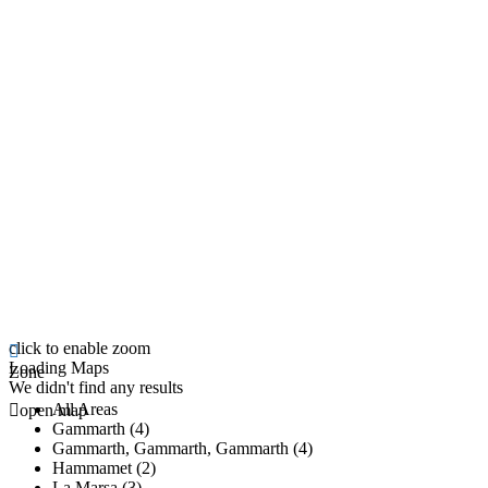
click to enable zoom
Loading Maps
Zone
We didn't find any results
All Areas
open map
Gammarth (4)
Gammarth, Gammarth, Gammarth (4)
Hammamet (2)
La Marsa (3)