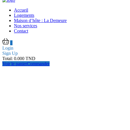
Accueil
Logements
Maison d’hôte : La Demeure
Nos services
Contact
0
Login
Sign Up
Total:
0.000
TND
Voir le panier
Commander