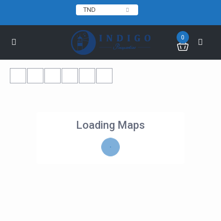
TND
0
Loading Maps