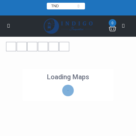
TND
0
Loading Maps