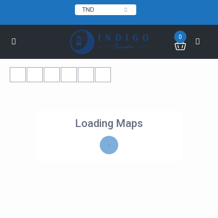
TND
0
Loading Maps